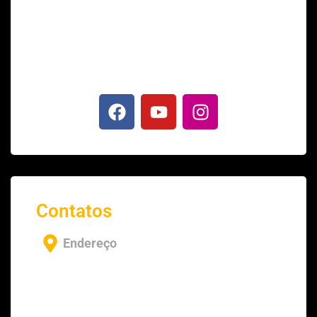
Até hoje foram mais de 30 mil alunos
formados, sendo muitos deles pastores
reconhecidos mundialmente.
Contatos
Endereço
– Murrieta, CA 92564 – USA
– Flórida, Pompano Beach – USA