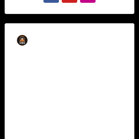
A
Hosanna Bible School
é uma faculdade
Teológica Americana que oferece Cursos
Livres de Teologia em alto nível de sua base
nos Estados Unidos – não tendo nenhuma
relação com os Ministérios de Educação dos
países de língua portuguesa como Angola,
Moçambique, Portugal e Brasil. Ao longo dos
mais de 40 anos de ministério, seu Reitor,
Dr.
Aldery Nelson Rocha
tem formado alunos a
distância pelos quatro cantos do mundo, cujo
objetivo principal é levar a Palavra de Deus à
todo aquele que tem sede de aprender.