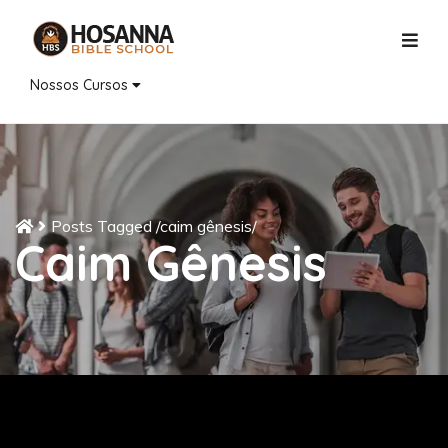
Nossos Cursos
Posts Tagged
/
caim gênesis/
Caim Gênesis