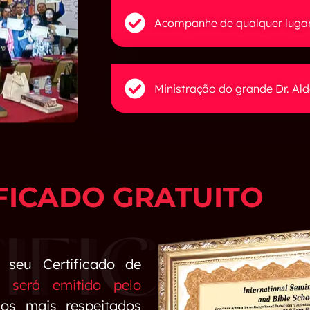
Acompanhe de qualquer luga
Ministração do grande Dr. Al
FICADO GRATUITO
 seu Certificado de
o será emitido pelo
os mais respeitados